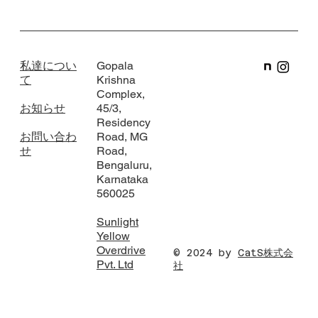
私達につい
Gopala
て
Krishna
Complex,
お知らせ
45/3,
Residency
お問い合わ
Road, MG
せ
Road,
Bengaluru,
Karnataka
560025
Sunlight
Yellow
Overdrive
© 2024 by
CatS株式会
Pvt. Ltd
社