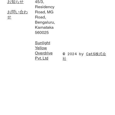
お知らせ
45/3,
Residency
お問い合わ
Road, MG
せ
Road,
Bengaluru,
Karnataka
560025
Sunlight
Yellow
Overdrive
© 2024 by
CatS株式会
Pvt. Ltd
社